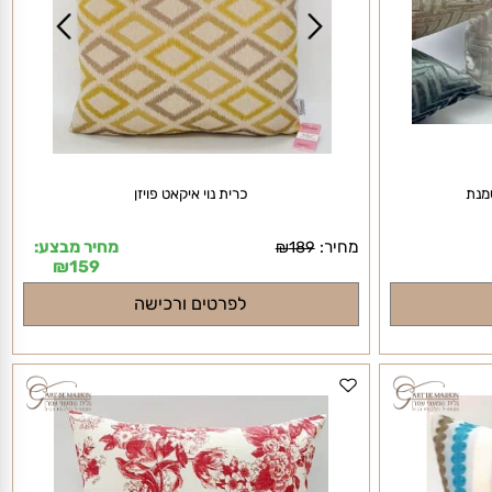
ת
כרית נוי איקאט פויזן
מחיר:
מחיר מבצע:
₪
189
₪
159
לפרטים ורכישה