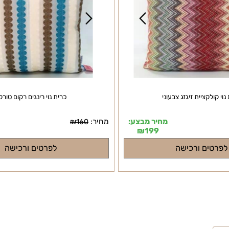
קציית זיגזג צבעוני
כרית נוי רינגים רקום טורקיז
מחיר מבצע:
מחיר:
מח
₪
160
₪
199
ם ורכישה
לפרטים ורכישה