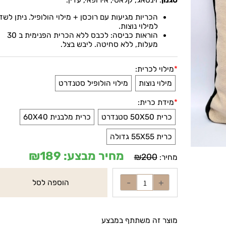
צבעים
:
שמנת עם קדר בצבע ירוק זית
סגנון
:
וינטאג', קלאסי, אירופאי, עדין
.
הכריות מגיעות עם רוכסן + מילוי הולופיל. ניתן לשדרג
למילוי נוצות.
הוראות כביסה: לכבס ללא הכרית הפנימית ב 30
מעלות, ללא סחיטה. ליבש בצל
.
*
מילוי לכרית:
מילוי נוצות
מילוי הולופיל סטנדרט
*
מידת כרית:
כרית 50X50 סטנדרט
כרית מלבנית 60X40
כרית 55X55 גדולה
מחיר מבצע:
189
₪
₪
200
מחיר:
הוספה לסל