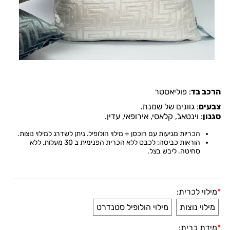
הרכב בד
:
פוליאסטר
צבעים
:
גוונים של שמנת.
סגנון
:
וינטאג', קלאסי, אירופאי, עדין
.
הכריות מגיעות עם רוכסן + מילוי הולופיל. ניתן לשדרג למילוי נוצות.
הוראות כביסה: לכבס ללא הכרית הפנימית ב 30 מעלות, ללא
סחיטה. ליבש בצל
.
*
מילוי לכרית:
מילוי נוצות
מילוי הולופיל סטנדרט
*
מידת כרית: