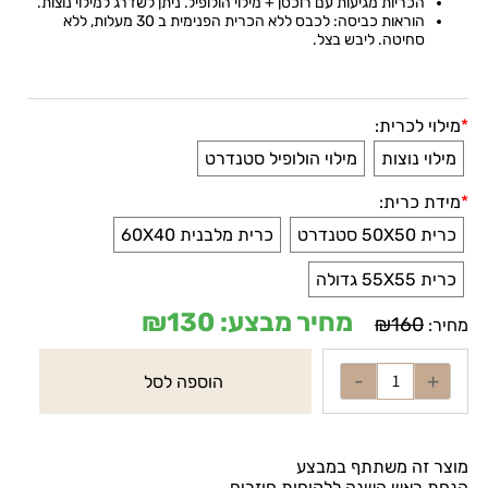
הכריות מגיעות עם רוכסן + מילוי הולופיל. ניתן לשדרג למילוי נוצות.
הוראות כביסה: לכבס ללא הכרית הפנימית ב 30 מעלות, ללא
סחיטה. ליבש בצל
.
*
מילוי לכרית:
מילוי נוצות
מילוי הולופיל סטנדרט
*
מידת כרית:
כרית 50X50 סטנדרט
כרית מלבנית 60X40
כרית 55X55 גדולה
מחיר מבצע:
130
₪
₪
160
מחיר:
הוספה לסל
מוצר זה משתתף במבצע
הנחת ראש השנה ללקוחות חוזרים