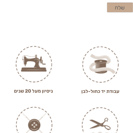
ניסיון מעל 20 שנים
עבודת יד כחול-לבן