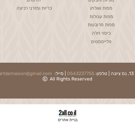
Lounge
Kitchen & Dining
מגבות ידיים
כריות נוי
מפיות וחבקים
הדומים
מפות שולחן
כריות ומזרני רביצה
מפות עגולות
מפות מרובעות
כיסוי חלה
פלייסמטים
0543237755
| מייל:
artdemaison@gmail.com
|
ת
All Rights Reserved