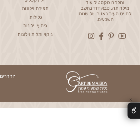
Curtains
Home Accessories
שמעוני עמרן, דור שלישי
וילון רומי
פחת חייטים, נשמה
וילון קפלים
חלמה טקסטיל עוד
דותה. סבא דוד נחשב
תפירת וילונות
ט העיר באזור של שנות
גלילות
השבעים.
גיהוץ וילונות
ניקוי ותלית וילונות
ההדרים 13, נס ציונה | טלפון: