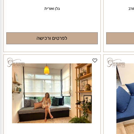
גלן ואורית
לפרטים ורכישה