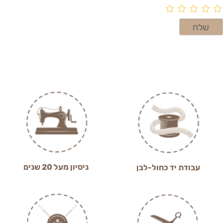
ניסיון מעל 20 שנים
עבודת יד כחול-לבן