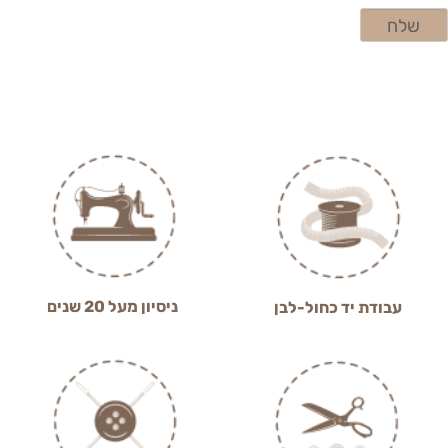
ניסיון מעל 20 שנים
עבודת יד כחול-לבן