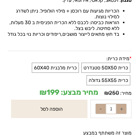
סגנון
:
וינטאג', קלאסי, אירופאי, עדין
.
הכריות מגיעות עם רוכסן + מילוי הולופיל. ניתן לשדרג
למילוי נוצות.
הוראות כביסה: לכבס ללא הכרית הפנימית ב 30 מעלות,
ללא סחיטה. ליבש בצל
.
בד חוץ מתאים לייצור מושבים,ריפודים וכריות נוי בכל גודל
*
מידת כרית:
כרית 50X50 סטנדרט
כרית מלבנית 60X40
כרית 55X55 גדולה
מחיר מבצע:
199
₪
₪
250
מחיר:
הוספה לסל
מוצר זה משתתף במבצע