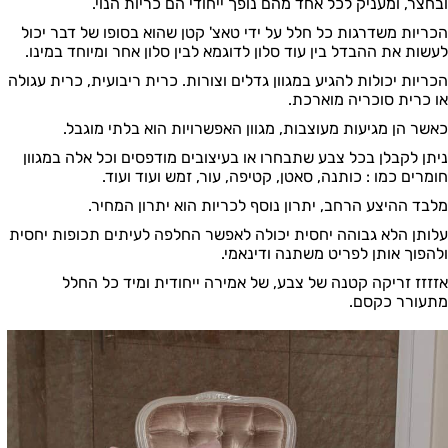
ובחצר, ומעניק לכל אחד מהם נופך ייחודי הם כריות הנוי.
הכריות משדרגות כל חלל על ידי טאצ' קטן שהוא בסופו של דבר יכול
לעשות את ההבדל בין עוד סלון לדוגמא לבין סלון אחר ומיוחד במינו.
הכריות יכולות להגיע במגוון גדלים וצורות. כרית ריבועית, כרית עגולה
או כרית סוכריה מוארכת.
כאשר הן מגיעות מעוצבות, מגוון האפשרויות הוא בלתי מוגבל.
ניתן לקבלן בכל צבע שתבחרו או בעיצובים מודפסים וכל אלה במגוון
חומרים כמו : כותנה, סאטן, קטיפה, עור, זמש ועוד ועוד.
מלבד ההיצע הרחב, יתרון נוסף לכריות הוא יתרון המחיר.
עלותן הלא גבוהה יחסית יכולה לאפשר החלפה לעיתים תכופות יחסית
ולהפוך אותן לפריט משתנה ודינאמי.
אזזזז זריקה קטנה של צבע, של אמירה ייחודית ומיד כל החלל
מתעורר כקסם.