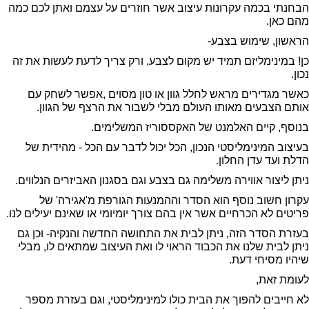
הבחנתי בכמה עקרונות עיצוב אשר חוזרים על עצמם ואתן לכם כמה
מהם כאן.
הראשון, שימוש בצבע-
כן! במינימליזם תמיד יש מקום לצבע, ורק צריך לדעת לעשות את זה
נכון.
כאשר מגדירים מראש לחלל גוון או טון מסוים ,אפשר לשחק עם
אותם הצבעים מאותו העולם מבלי לשבור את הרצף של הגוון.
בנוסף, קיים האלמנט של האקססוריז המשלימים.
בעיצוב המינימליסטי הנכון, הכל יכול לדבר עם הכל - מהידית של
הדלת ועד עדן החלון.
ניתן ליצור אווירה משלימה גם בצבע וגם בסגנון האביזרים הנלווים.
עקרון חשוב נוסף הוא הסדר וההמנעות הגורפת מ'אגירה' של
פריטים לא הכרחיים אשר אין בהם צורך יומיומי או שאינם יעילים לנו.
בעזרת הסדר הזה, ניתן לבית את התחושה החדשה והנקיה- וכן גם
ניתן לבית שלנו את הכבוד הראוי לו ואת העיצוב שמתאים לו, מבלי
שיהיו מסיחי דעת.
לעומת זאת,
לא חייבים להפוך את הבית כולו למינימליסטי, וגם בעזרת מספר