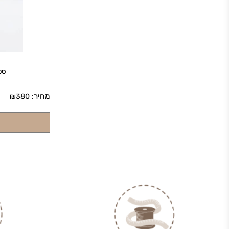
סט זוג כר
מחיר:
₪
380
לפרט