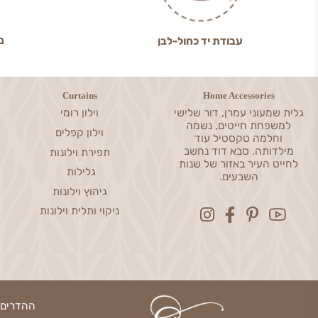
ניסיון מעל 0
עבודת יד כחול-לבן
Curtains
Home Accessories
שמעוני עמרן, דור שלישי
וילון רומי
פחת חייטים, נשמה
וילון קפלים
חלמה טקסטיל עוד
דותה. סבא דוד נחשב
תפירת וילונות
ט העיר באזור של שנות
גלילות
השבעים.
גיהוץ וילונות
ניקוי ותלית וילונות